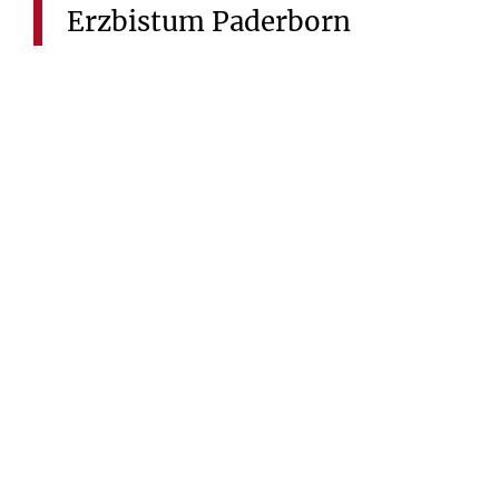
Erzbistum
Paderborn
Vier Integrationsprojekte im Erzbistum Paderborn
zeigen, wie Engagement in der Flüchtlingshilfe
aussehen kann und was es bewirkt. Wo die Hilfe
ankommt und was die Engagierten motiviert.
Denn sie machen es möglich, dass geflüchtete
Menschen Sicherheit, Unterstützung und
Integration erfahren. Es werden Möglichkeiten