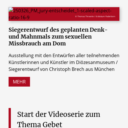
© Thomas Throenle / Erzbistum Paderborn
Siegerentwurf
des
geplanten
Denk-
und
Mahnmals
zum
sexuellen
Missbrauch
am
Dom
Ausstellung mit den Entwürfen aller teilnehmenden
Künstlerinnen und Künstler im Diözesanmuseum /
Siegerentwurf von Christoph Brech aus München
MEHR
Start
der
Videoserie
zum
Thema
Gebet