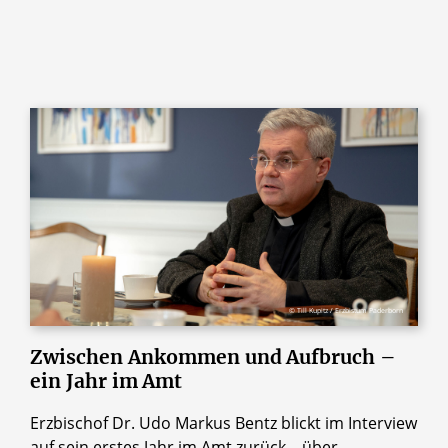
Subscribe
© Till Kupitz / Erzbistum Paderborn
Zwischen
Ankommen
und
Aufbruch
–
ein
Jahr
im
Amt
Erzbischof Dr. Udo Markus Bentz blickt im Interview
auf sein erstes Jahr im Amt zurück – über