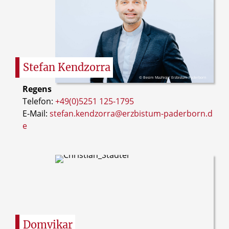
Stefan
Kendzorra
© Besim Mazhiqi / Erzbistum Paderborn
Regens
Telefon:
+49(0)5251 125-1795
E-Mail:
stefan.kendzorra@erzbistum-paderborn.d
e
Domvikar