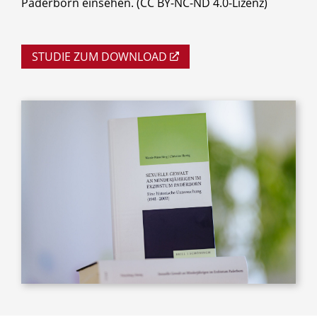
Paderborn einsehen. (CC BY-NC-ND 4.0-Lizenz)
STUDIE ZUM DOWNLOAD