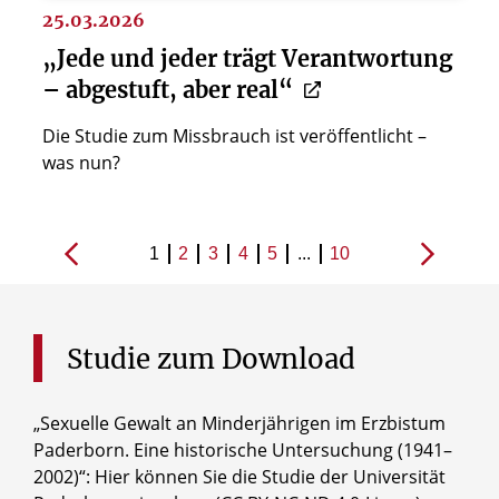
25.03.2026
„Jede und jeder trägt Verantwortung
– abgestuft, aber real“
Die Studie zum Missbrauch ist veröffentlicht –
was nun?
1
2
3
4
5
...
10
Studie
zum
Download
„Se­xu­el­le Ge­walt an Min­der­jäh­ri­gen im Erz­bis­tum
Pa­der­born. Ei­ne his­to­ri­sche Un­ter­su­chung (1941–
2002)“: Hier können Sie die Studie der Universität