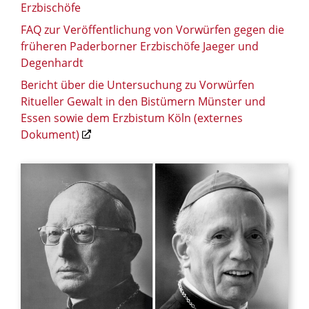
Erzbischöfe
FAQ zur Veröffentlichung von Vorwürfen gegen die
früheren Paderborner Erzbischöfe Jaeger und
Degenhardt
Bericht über die Untersuchung zu Vorwürfen
Ritueller Gewalt in den Bistümern Münster und
Essen sowie dem Erzbistum Köln (externes
Dokument)