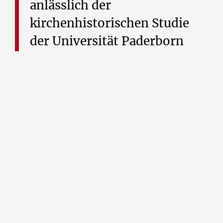
anlässlich
der
kirchenhistorischen
Studie
der
Universität
Paderborn
Die unabhängige kirchenhistorische Studie zum
Missbrauch im Erzbistum Paderborn wird am
Donnerstag, 12. März 2026, von der Universität
Paderborn veröffentlicht und vorgestellt – das hat