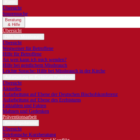
Kunst
Übersicht
Spurensuche
Beratung
& Hilfe
Übersicht
Hilfe bei Missbrauch
Übersicht
Wegweiser für Betroffene
Hilfe für Betroffene
An wen kann ich mich wenden?
Hilfe bei geistlichem Missbrauch
Leichte Sprache: Hilfe bei Missbrauch in der Kirche
Aufarbeitung im Erzbistum Paderborn
Übersicht
Aktuelles
Aufarbeitung auf Ebene der Deutschen Bischofskonferenz
Aufarbeitung auf Ebene des Erzbistums
Fallzahlen und Fakten
Mahnen und Gedenken
Präventionsarbeit
Beratungsdienste
Übersicht
Telefonische Kurzberatung