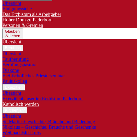
Übersicht
Einigungsstelle
Das Erzbistum als Arbeitgeber
Hoher Dom zu Paderborn
Personen & Gremien
Glauben
& Leben
Übersicht
Berufung
Übersicht
Taufberufung
Berufungspastoral
Diakone
Erzbischöfliches Priesterseminar
Pauluskolleg
Exerzitien
Übersicht
Exerzitienhäuser im Erzbistum Paderborn
Katholisch werden
Kirchenjahr
Übersicht
St. Martin: Geschichte, Bräuche und Bedeutung
Nikolaus – Geschichte, Bräuche und Geschenke
Weihnachtsfestkreis