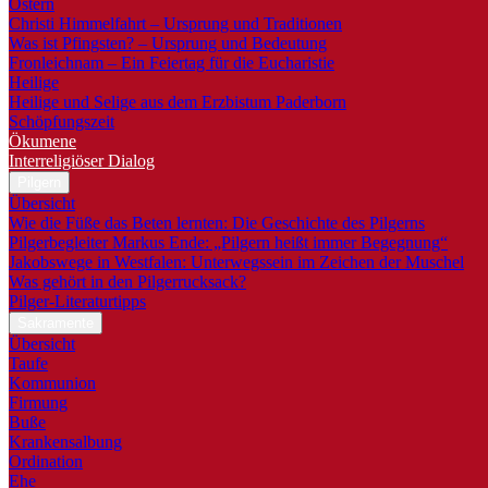
Ostern
Christi Himmelfahrt – Ursprung und Traditionen
Was ist Pfingsten? – Ursprung und Bedeutung
Fronleichnam – Ein Feiertag für die Eucharistie
Heilige
Heilige und Selige aus dem Erzbistum Paderborn
Schöpfungszeit
Ökumene
Interreligiöser Dialog
Pilgern
Übersicht
Wie die Füße das Beten lernten: Die Geschichte des Pilgerns
Pilgerbegleiter Markus Ende: „Pilgern heißt immer Begegnung“
Jakobswege in Westfalen: Unterwegssein im Zeichen der Muschel
Was gehört in den Pilgerrucksack?
Pilger-Literaturtipps
Sakramente
Übersicht
Taufe
Kommunion
Firmung
Buße
Krankensalbung
Ordination
Ehe