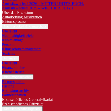
Amtssitzwechsel 2026 – MITTEN UNTER EUCH.
Amtssitzwechsel 2025 – WIR. HIER. JETZT.
Über das Erzbistum
Aufarbeitung Missbrauch
Bistumsprozess
Nachhaltigkeit & Klimaschutz
Übersicht
Nachhaltigkeitsziele
Kapitalanlage
Personal
Klimaschutzmanagement
Soziales
Finanzen
Übersicht
Finanzberichte
Kirchensteuer
Bistumsgeschichte
Bistumspatron
Historie
Erzbistumsarchiv
Partnerschaften
Erzbischöfliches Generalvikariat
Erzbischöfliches Offizialat
Kirchliches Arbeitsgericht