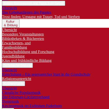
Beten: Basiswissen und Tipps zum Gebet
Übersicht
Das Gebetsanliegen des Papstes
Trost finden: Umgang mit Trauer, Tod und Sterben
Kultur
& Bildung
Übersicht
Besondere Veranstaltungen
Bibliotheken & Büchereien
Erwachsenen- und
Familienbildung
Hochschulbildung und Forschung
Jugendbildung
Kitas und frühkindliche Bildung
Schulische Bildung
Übersicht
Einschulung – Ein segensreicher Start in die Grundschule
Religionsunterricht
Kirchenmusik
Übersicht
Christliche Popularmusik
Der Diözesan-Cäcilienverband
Dommusik
Kirchenmusik im Erzbistum Paderborn