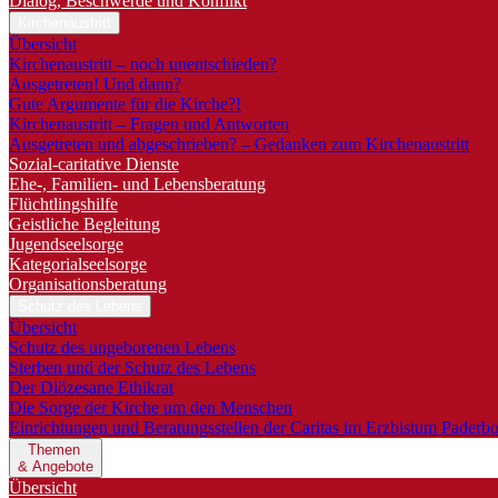
Dialog, Beschwerde und Konflikt
Kirchenaustritt
Übersicht
Kirchenaustritt – noch unentschieden?
Ausgetreten! Und dann?
Gute Argumente für die Kirche?!
Kirchenaustritt – Fragen und Antworten
Ausgetreten und abgeschrieben? – Gedanken zum Kirchenaustritt
Sozial-caritative Dienste
Ehe-, Familien- und Lebensberatung
Flüchtlingshilfe
Geistliche Begleitung
Jugendseelsorge
Kategorialseelsorge
Organisationsberatung
Schutz des Lebens
Übersicht
Schutz des ungeborenen Lebens
Sterben und der Schutz des Lebens
Der Diözesane Ethikrat
Die Sorge der Kirche um den Menschen
Einrichtungen und Beratungsstellen der Caritas im Erzbistum Paderb
Themen
& Angebote
Übersicht