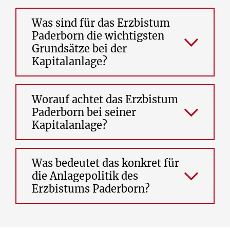
Was sind für das Erzbistum
Paderborn die wichtigsten
Grundsätze bei der
Kapitalanlage?
Mit seinen Kapitalanlagen deckt das
Worauf achtet das Erzbistum
Erzbistum seine langfristigen
Paderborn bei seiner
Verpflichtungen. Oberstes Ziel ist es, diese
Kapitalanlage?
Aufgaben dauerhaft zu erfüllen und das
dafür notwendige Vermögen zu erhalten.
Bei der Vermögensverwaltung ist neben
Was bedeutet das konkret für
der Sicherheit der Anlagen, einer
die Anlagepolitik des
angemessenen Rendite, einer breiten
Erzbistums Paderborn?
Streuung des Vermögens und einer
ausreichenden Liquidität die ethisch
nachhaltige Werteorientierung fester
Das Erzbistum investiert in ein breites
Bestandteil der Anlagepolitik. Sie wird auf
Spektrum an Wertpapieren. Es gibt aber