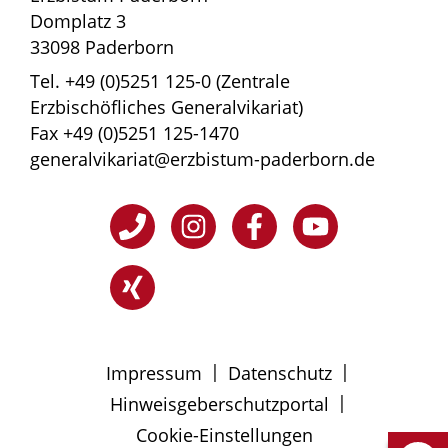
von mehr als 10 Prozent in der Produktion
Domplatz 3
oder 15 Prozent im Handel von
33098 Paderborn
Rüstungsgütern, Tabakwaren,
Tel. +49 (0)5251 125-0 (Zentrale
Verhütungsmitteln, Atomstrom,
Erzbischöfliches Generalvikariat)
gentechnisch verändertem Saatgut,
Fax +49 (0)5251 125-1470
Kosmetika mit Tierversuchen,
generalvikariat@erzbistum-paderborn.de
kontroversen Formen des Glücksspiels
und pornografischen Produkten.
Die Einhaltung ethisch-nachhaltiger
Kriterien in der Kapitalanlage erfordert vor
dem Hintergrund der zunehmenden
Komplexität der Kapitalmärkte und
Kapitalmarktprodukte vermehrte
Aufmerksamkeit. Deshalb überprüft das
Erzbistum regelmäßig seinen
|
|
Impressum
Datenschutz
Anlageprozess und entwickelt ihn
|
Hinweisgeberschutzportal
kontinuierlich weiter. Zudem nimmt das
Erzbistum im Rahmen der Kapitalanlage
Cookie-Einstellungen