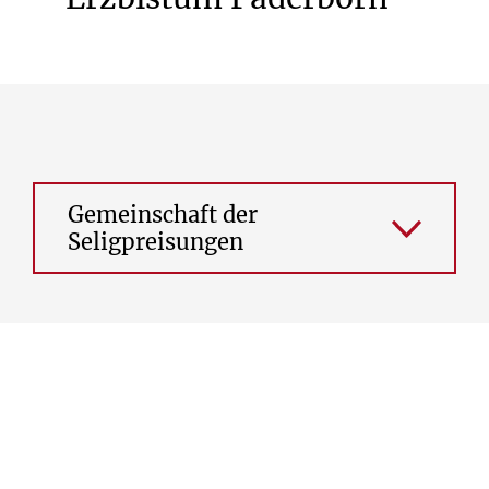
Gemeinschaft der
Seligpreisungen
Kloster Maria Himmelfahrt
Hausadresse: Theodor-Heuss-Straße 11,
33102 Paderborn
Telefon: 05251 142480
E-Mail:
seligpreisungen.paderborn@online.de
Internetadresse:
http://www.seligpreisungen-paderborn.de