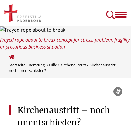
Erzbistum
Glauben
& Erzbischof
& Leben
schulbildung und Forschung
Erzbischöfliches Generalvikariat
Aufarbeitung im Erzbistum Paderborn
Dialog, Beschwerde und Konflikt
Beten: Basiswissen und Tipps zum Gebet
Trost finden: Umgang mit Trauer, Tod und Sterben
Diözesanes Franziskusfest „800 Jahre einfach leben“
Reportagen, Berichte, Nachrichten und Interviews aus dem Erzbistum Paderborn
Kirchliche Nachrichten aus Paderborn und Deutschland
Übertragung der Gottesdienste
Pastorale Räume & Gemein
Konfliktanlaufstellen in den Dekanate
Ehe-, Familien
Frayed rope about to break concept for stress, problem, fragility
or precarious business situation
Startseite
/
Beratung & Hilfe
/
Kirchenaustritt
/
Kirchenaustritt –
noch unentschieden?
Kirchenaustritt
–
noch
unentschieden?