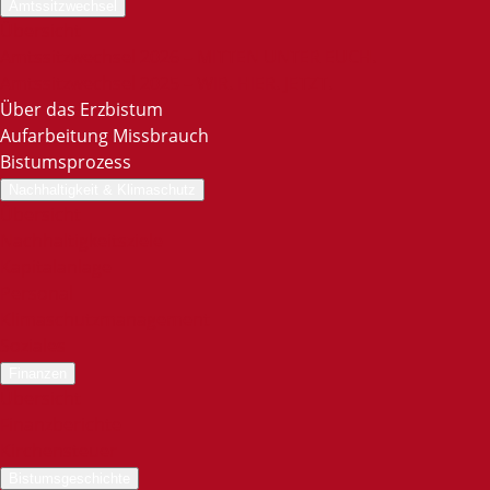
Amtssitzwechsel
Übersicht
Amtssitzwechsel 2026 – MITTEN UNTER EUCH.
Amtssitzwechsel 2025 – WIR. HIER. JETZT.
Über das Erzbistum
Aufarbeitung Missbrauch
Bistumsprozess
Nachhaltigkeit & Klimaschutz
Übersicht
Nachhaltigkeitsziele
Kapitalanlage
Personal
Klimaschutzmanagement
Soziales
Finanzen
Übersicht
Finanzberichte
Kirchensteuer
Bistumsgeschichte