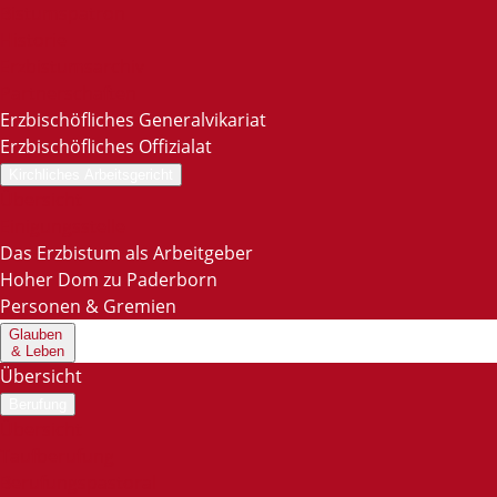
Bistumspatron
Historie
Erzbistumsarchiv
Partnerschaften
Erzbischöfliches Generalvikariat
Erzbischöfliches Offizialat
Kirchliches Arbeitsgericht
Übersicht
Einigungsstelle
Das Erzbistum als Arbeitgeber
Hoher Dom zu Paderborn
Personen & Gremien
Glauben
& Leben
Übersicht
Berufung
Übersicht
Taufberufung
Berufungspastoral