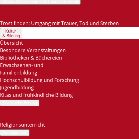
Beten: Basiswissen und Tipps zum Gebet
Übersicht
Das Gebetsanliegen des Papstes
Trost finden: Umgang mit Trauer, Tod und Sterben
Kultur
& Bildung
Übersicht
Besondere Veranstaltungen
Bibliotheken & Büchereien
Erwachsenen- und
Familienbildung
Hochschulbildung und Forschung
Jugendbildung
Kitas und frühkindliche Bildung
Schulische Bildung
Übersicht
Einschulung – Ein segensreicher Start in die Grundschule
Religionsunterricht
Kirchenmusik