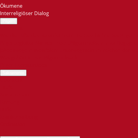
Ökumene
Interreligiöser Dialog
Pilgern
Übersicht
Wie die Füße das Beten lernten: Die Geschichte des Pilgern
Pilgerbegleiter Markus Ende: „Pilgern heißt immer Begegnu
Jakobswege in Westfalen: Unterwegssein im Zeichen der M
Was gehört in den Pilgerrucksack?
Pilger-Literaturtipps
Sakramente
Übersicht
Taufe
Kommunion
Firmung
Buße
Krankensalbung
Ordination
Ehe