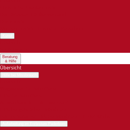
Übersicht
Christliche Popularmusik
Der Diözesan-Cäcilienverband
Dommusik
Kirchenmusik im Erzbistum Paderborn
Kunst
Übersicht
Spurensuche
Beratung
& Hilfe
Übersicht
Hilfe bei Missbrauch
Übersicht
Wegweiser für Betroffene
Hilfe für Betroffene
An wen kann ich mich wenden?
Hilfe bei geistlichem Missbrauch
Leichte Sprache: Hilfe bei Missbrauch in der Kirche
Aufarbeitung im Erzbistum Paderborn