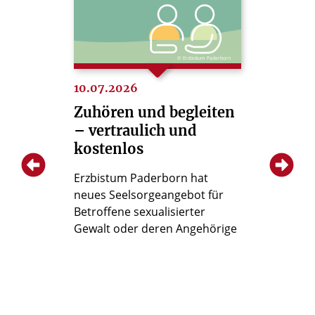
zbistum Paderborn
© Erzbistum Paderborn
26.06.2
10.07.2026
An der 
Zuhören und begleiten
Betrof
 dem
– vertraulich und
unabhä
eitung
kostenlos
kompet
arkus
Erzbistum Paderborn hat
ngige
neues Seelsorgeangebot für
Christian
e
Betroffene sexualisierter
unabhäng
ferenz
Gewalt oder deren Angehörige
für Betro
rborn am
Missbrauc
Paderbor