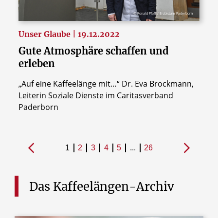
© Ronald Pfaff / Erzbistum Paderborn
Unser Glaube | 19.12.2022
Gute Atmosphäre schaffen und
erleben
„Auf eine Kaffeelänge mit…“ Dr. Eva Brockmann,
Leiterin Soziale Dienste im Caritasverband
Paderborn
1
2
3
4
5
...
26
Das
Kaffeelängen-Archiv