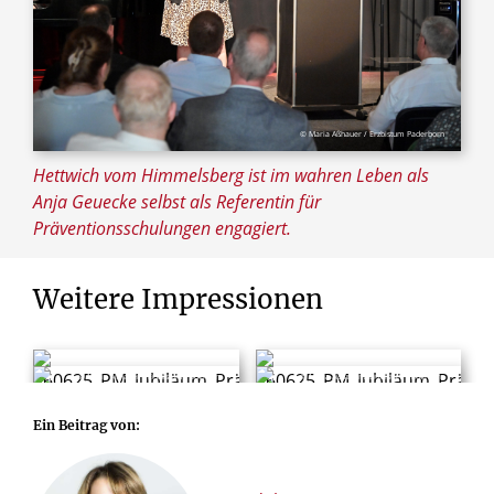
© Maria Aßhauer / Erzbistum Paderborn
Hettwich vom Himmelsberg ist im wahren Leben als
Anja Geuecke selbst als Referentin für
Präventionsschulungen engagiert.
Weitere
Impressionen
© Maria Aßhauer / Erzbistum Paderborn
© Maria Aßhauer / Erzbistum Paderborn
© Maria Aßhauer / Erzbistum Paderborn
© Maria Aßhauer / Erzbistum Paderborn
Ein Beitrag von: