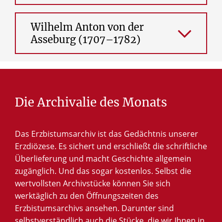
Wilhelm Anton von der
Asseburg (1707–1782)
Die
Archivalie
des
Monats
Das Erzbistumsarchiv ist das Gedächtnis unserer
Erzdiözese. Es sichert und erschließt die schriftliche
Überlieferung und macht Geschichte allgemein
© Cornelius Stiegemann / Erzbistum Paderborn
zugänglich. Und das sogar kostenlos. Selbst die
Darstellung des Paderborner Fürstbischofs
wertvollsten Archivstücke können Sie sich
Wilhelm Anton von der Asseburg (amt. 1763-
werktäglich zu den Öffnungszeiten des
1782) auf seinem Grabmal im Paderborner
Erzbistumsarchivs ansehen. Darunter sind
Dom.
selbstverständlich auch die Stücke, die wir Ihnen in