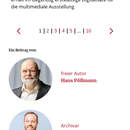
die multimediale Ausstellung
1
2
3
4
5
...
10
Ein Beitrag von:
freier Autor
Hans Pöllmann
Archivar