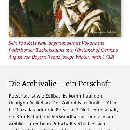
© Diözesanmuseum Paderborn
Sein Tod löste eine langandauernde Vakanz des
Paderborner Bischofsstuhls aus: Fürstbischof Clemens
August von Bayern (Franz Joseph Winter, nach 1732)
Die
Archivalie
–
ein
Petschaft
Petschaft ist wie Zölibat. Es kommt auf den
richtigen Artikel an. Der Zölibat ist männlich. Aber
heißt es das oder die Petschaft? Die Freundschaft,
die Kundschaft, die Verwandtschaft sind allesamt
weiblich, aber beim Petschaft verhält es sich