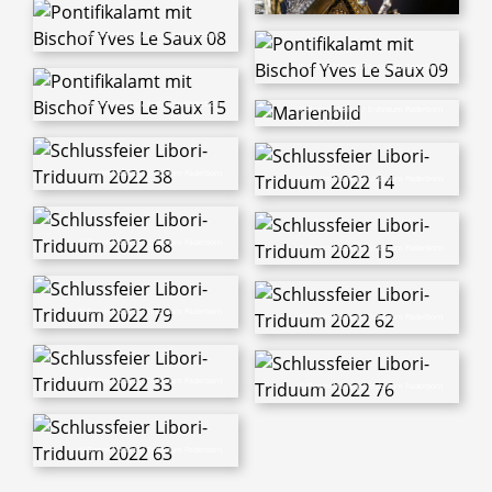
© Besim Mazhiqi / Erzbistum Paderborn
© Besim Mazhiqi / Erzbistum Paderborn
© Besim Mazhiqi / Erzbistum Paderborn
© Besim Mazhiqi / Erzbistum Paderborn
© Besim Mazhiqi / Erzbistum Paderborn
© Besim Mazhiqi / Erzbistum Paderborn
© Besim Mazhiqi / Erzbistum Paderborn
© Besim Mazhiqi / Erzbistum Paderborn
© Besim Mazhiqi / Erzbistum Paderborn
© Besim Mazhiqi / Erzbistum Paderborn
© Besim Mazhiqi / Erzbistum Paderborn
© Besim Mazhiqi / Erzbistum Paderborn
© Besim Mazhiqi / Erzbistum Paderborn