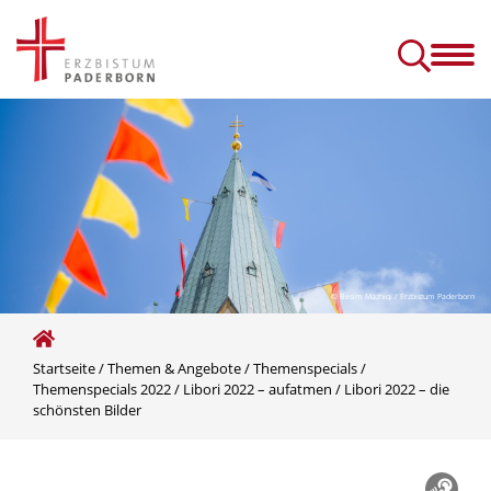
Erzbistum
Glauben
& Erzbischof
& Leben
schulbildung und Forschung
Erzbischöfliches Generalvikariat
Aufarbeitung im Erzbistum Paderborn
Dialog, Beschwerde und Konflikt
Beten: Basiswissen und Tipps zum Gebet
Trost finden: Umgang mit Trauer, Tod und Sterben
Diözesanes Franziskusfest „800 Jahre einfach leben“
Reportagen, Berichte, Nachrichten und Interviews aus dem Erzbistum Paderborn
Kirchliche Nachrichten aus Paderborn und Deutschland
Übertragung der Gottesdienste
Pastorale Räume & Gemein
Konfliktanlaufstellen in den Dekanate
Ehe-, Familien
© Besim Mazhiqi / Erzbistum Paderborn
Startseite
/
Themen & Angebote
/
Themenspecials
/
Themenspecials 2022
/
Libori 2022 – aufatmen
/
Libori 2022 – die
schönsten Bilder