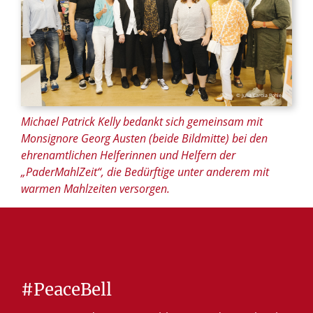
© Julia Carola Pohle
Michael Patrick Kelly bedankt sich gemeinsam mit
Monsignore Georg Austen (beide Bildmitte) bei den
ehrenamtlichen Helferinnen und Helfern der
„PaderMahlZeit“, die Bedürftige unter anderem mit
warmen Mahlzeiten versorgen.
#PeaceBell