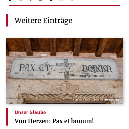
Weitere
Einträge
© Laura Binotto Fotografie / shutterstock.com
Unser Glaube
Von
Herzen:
Pax
et
bonum!