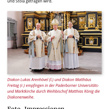
und Stola getragen wird.
© Friso Gentsch / Erzbistum Paderborn
Diakon Lukas Arenhövel (l.) und Diakon Matthäus
Freitag (r.) empfingen in der Paderborner Universitäts-
und Marktkirche durch Weihbischof Matthias König die
Diakonenweihe.