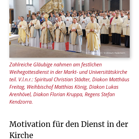
© Friso Gentsch / Erzbistum Paderborn
Zahlreiche Gläubige nahmen am festlichen
Weihegottesdienst in der Markt- und Universitätskirche
teil. V.l.n.r.: Spiritual Christian Städter, Diakon Matthäus
Freitag, Weihbischof Matthias König, Diakon Lukas
Arenhövel, Diakon Florian Kruppa, Regens Stefan
Kendzorra.
Motivation für den Dienst in der
Kirche