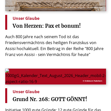
© Laura Binotto Fotografie / shutterstock.com
Unser Glaube
Von
Herzen:
Pax
et
bonum!
Auch 800 Jahre nach seinem Tod ist das
Friedensvermächtnis des heiligen Franziskus von
Assisi hochaktuell. Ein Beitrag in der Reihe "800 Jahre
Franz von Assisi - sein Vermächtnis für heute"
© Erzbistum Paderborn
Unser Glaube
Grund
Nr.
268:
GOTT
GÖNNT!
Initiative 1000 gute Gründe: 12 gute Gründe für das