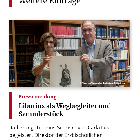
Weitere
Einträge
© Thomas Throenle / Erzbistum Paderborn
Pressemeldung
Liborius
als
Wegbegleiter
und
Sammlerstück
Radierung „Liborius-Schrein“ von Carla Fusi
begeistert Direktor der Erzbischöflichen