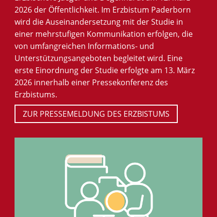
2026 der Öffentlichkeit. Im Erzbistum Paderborn
wird die Auseinandersetzung mit der Studie in
einer mehrstufigen Kommunikation erfolgen, die
von umfangreichen Informations- und
Unterstützungsangeboten begleitet wird. Eine
erste Einordnung der Studie erfolgte am 13. März
2026 innerhalb einer Pressekonferenz des
Erzbistums.
ZUR PRESSEMELDUNG DES ERZBISTUMS