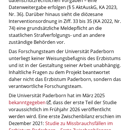
datenschutzrechtlichen Vorgaben – eine
Lorenz Jaeger und
auch die Umsetzung und Wirkung des
Jan Jeskow, 05251 60-5427, jan.jeskow@uni-
Datenweitergabe erfolgen (§ 5 AktAuskG, KA 2023,
2002 initiierten Verfahrens zum Umgang
Johannes Joachim
paderborn.de
Nr. 36). Darüber hinaus sieht die diözesane
der Kirche mit Betroffenen, die
Degenhardt (1941–
Interventionsordnung in Ziff. 33 bis 35 (KA 2022, Nr.
Vojin Sasa Vukadinovic, 05251 60-5427,
Selbstorganisation der Betroffenen und
2002)
74) eine grundsätzliche Meldepflicht an die
vojin.sasa.vukadinovic@uni-paderborn.de
Änderungen in der medialen
staatlichen Strafverfolgungs- und an andere
Berichterstattung berücksichtigt. Auch für
Seit Anfang 2020 bearbeitete ein
zuständige Behörden vor.
dieses Teilprojekt werden administrative
Stufe 2: Betrachtung
unabhängiges Forschungsteam
Das Forschungsteam der Universität Paderborn
Quellen aus kirchlichen und staatlichen
der Amtszeit von
der Universität Paderborn eine
unterliegt keiner Weisungsbefugnis des Erzbistums
Archiven ausgewertet, darunter Personal-
Erzbischof em. Hans-
Studie zum Thema: „Missbrauch
und ist in der Gestaltung seiner Arbeit unabhängig.
und Strafakten. Analog zur von 1941 bis
Josef Becker (2003 -
im Erzbistum Paderborn – Eine
Inhaltliche Fragen zu dem Projekt beantwortet
2002 reichenden Hauptstudie ist geplant,
2022)
kirchenhistorische Einordnung.
daher nicht das Erzbistum Paderborn, sondern das
die Forschungsergebnisse um Interviews
Die Amtszeiten von Lorenz Jaeger
verantwortliche Forschungsteam.
mit Zeitzeuginnen und Zeitzeugen
und Johannes Joachim
2022 wurde das Anfang 2020
anzureichern.
Die Universität Paderborn hat im März 2025
Degenhardt (1941–2002)“. Die
gestartete Forschungsprojekt
bekanntgegeben
, dass der erste Teil der Studie
Studie wurde am 12. März 2026
noch unter Erzbischof Hans-Josef
voraussichtlich im Frühjahr 2026 veröffentlicht
der Öffentlichkeit vorgestellt. Das
Becker um ein
Teilprojekt
werden wird. Eine erste Zwischenbilanz erschien im
Projekt wurde geleitet von
erweitert: Die Unabhängige
Dezember 2021:
Studie zu Missbrauchsfällen im
Professorin Dr. Nicole Priesching
Aufarbeitungskommission im