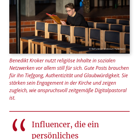
© Ralf Litera / Erzbistum Paderborn
Benedikt Kroker nutzt religiöse Inhalte in sozialen
Netzwerken vor allem still für sich. Gute Posts brauchen
für ihn Tiefgang, Authentizität und Glaubwürdigkeit. Sie
stärken sein Engagement in der Kirche und zeigen
zugleich, wie anspruchsvoll zeitgemäße Digitalpastoral
ist.
Influencer, die ein
persönliches