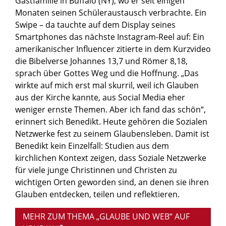
Gastfamilie in Buffalo (NY), wo er seit einigen
Monaten seinen Schüleraustausch verbrachte. Ein
Swipe – da tauchte auf dem Display seines
Smartphones das nächste Instagram-Reel auf: Ein
amerikanischer Influencer zitierte in dem Kurzvideo
die Bibelverse Johannes 13,7 und Römer 8,18,
sprach über Gottes Weg und die Hoffnung. „Das
wirkte auf mich erst mal skurril, weil ich Glauben
aus der Kirche kannte, aus Social Media eher
weniger ernste Themen. Aber ich fand das schön“,
erinnert sich Benedikt. Heute gehören die Sozialen
Netzwerke fest zu seinem Glaubensleben. Damit ist
Benedikt kein Einzelfall: Studien aus dem
kirchlichen Kontext zeigen, dass Soziale Netzwerke
für viele junge Christinnen und Christen zu
wichtigen Orten geworden sind, an denen sie ihren
Glauben entdecken, teilen und reflektieren.
MEHR ZUM THEMA „GLAUBE UND WEB“ AUF