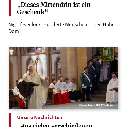
„Dieses
Mittendrin
ist
ein
Geschenk“
Nightfever lockt Hunderte Menschen in den Hohen
Dom
© Sarah Kaiser / BDKJ DV Paderborn
Unsere Nachrichten
„Aus
vielen
verschiedenen