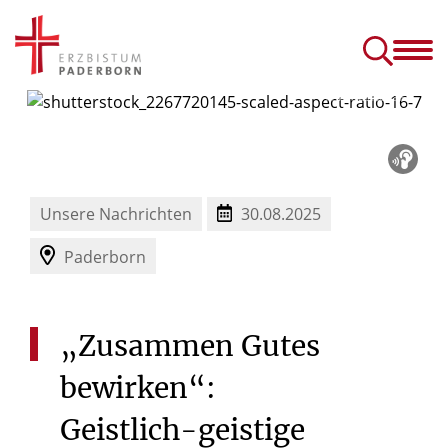
Erzbistum
Glauben
& Erzbischof
& Leben
schulbildung und Forschung
Erzbischöfliches Generalvikariat
Aufarbeitung im Erzbistum Paderborn
Dialog, Beschwerde und Konflikt
Beten: Basiswissen und Tipps zum Gebet
Trost finden: Umgang mit Trauer, Tod und Sterben
Diözesanes Franziskusfest „800 Jahre einfach leben“
Reportagen, Berichte, Nachrichten und Interviews aus dem Erzbistum Paderborn
Kirchliche Nachrichten aus Paderborn und Deutschland
Übertragung der Gottesdienste
Pastorale Räume & Gemein
Konfliktanlaufstellen in den Dekanate
Ehe-, Familien
© HTWE / Shutterstock.com
Unsere Nachrichten
30.08.2025
Paderborn
„Zusammen
Gutes
bewirken“:
Geistlich-geistige