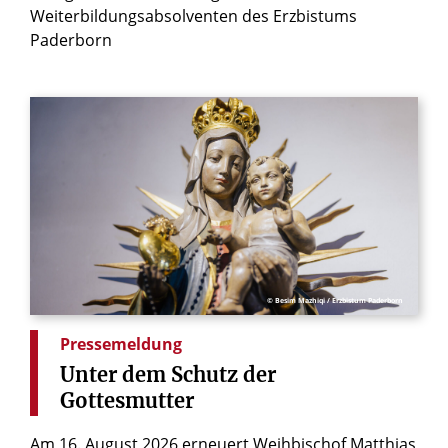
Weiterbildungsabsolventen des Erzbistums
Paderborn
© Besim Mazhiqi / Erzbistum Paderborn
Pressemeldung
Unter
dem
Schutz
der
Gottesmutter
Am 16. August 2026 erneuert Weihbischof Matthias