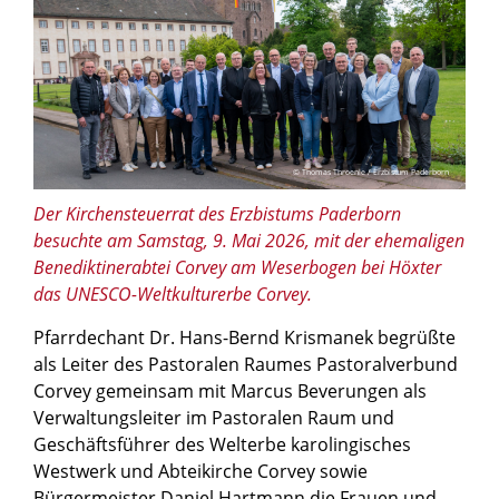
© Thomas Throenle / Erzbistum Paderborn
Der Kirchensteuerrat des Erzbistums Paderborn
besuchte am Samstag, 9. Mai 2026, mit der ehemaligen
Benediktinerabtei Corvey am Weserbogen bei Höxter
das UNESCO-Weltkulturerbe Corvey.
Pfarrdechant Dr. Hans-Bernd Krismanek begrüßte
als Leiter des Pastoralen Raumes Pastoralverbund
Corvey gemeinsam mit Marcus Beverungen als
Verwaltungsleiter im Pastoralen Raum und
Geschäftsführer des Welterbe karolingisches
Westwerk und Abteikirche Corvey sowie
Bürgermeister Daniel Hartmann die Frauen und