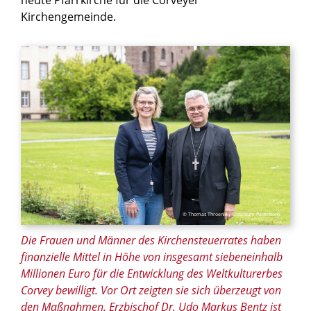
Kirchengemeinde.
© Thomas Throenle / Erzbistum Paderborn
Die Frauen und Männer des Kirchensteuerrates haben
finanzielle Mittel in Höhe von insgesamt siebeneinhalb
Millionen Euro für die Entwicklung des Weltkulturerbes
Corvey bewilligt. Vor Ort zeigten sie sich überzeugt von
den Maßnahmen. Erzbischof Dr. Udo Markus Bentz ist