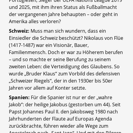
und 2025, mit ihm ihren Status als Fußballmacht
der vergangenen Jahre behaupten – oder geht in
Amerika alles verloren?
Schweiz:
Muss man sich wundern, dass ein
Einsiedler die Schweiz beschützt? Nikolaus von Flüe
(1417-1487) war ein Visionär, Bauer,
Familienmensch. Doch er war zu Höherem berufen
– und so machte er seine Berufung zu seinem
zweiten Leben: die Verteidigung des Glaubens. So
wurde „Bruder Klaus“ zum Vorbild des defensiven
„Schweizer Riegels“, der in den 1930er bis 50er
Jahren vor allem auf Konter setzte.
Spanien:
Für die Spanier ist nur er der „wahre
Jakob“: der heilige Jakobus (gestorben um 44). Seit
Papst Johannes Paul II. den Jakobsweg 1980 nach
Jahrhunderten der Flaute auf Europas Agenda
zurückbrachte, führen wieder alle Wege zum
Apostelgrab nach „Sant-Iago“. Und mit den Pilgern