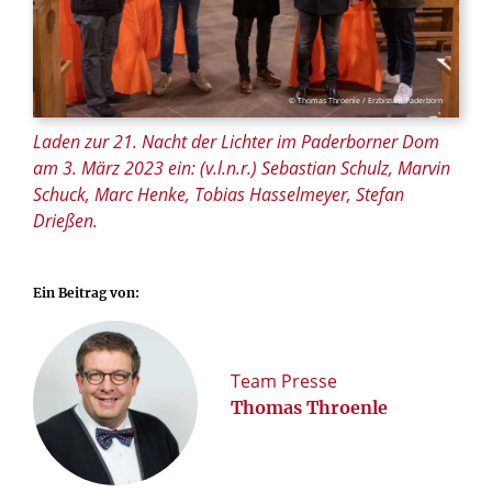
© Thomas Throenle / Erzbistum Paderborn
Laden zur 21. Nacht der Lichter im Paderborner Dom
am 3. März 2023 ein: (v.l.n.r.) Sebastian Schulz, Marvin
Schuck, Marc Henke, Tobias Hasselmeyer, Stefan
Drießen.
Ein Beitrag von:
Team Presse
Thomas Throenle