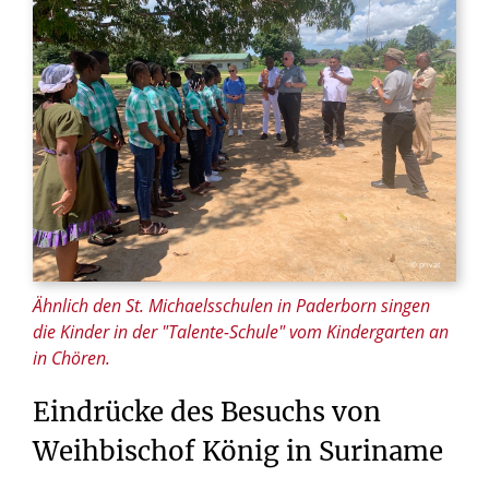
© privat
Ähnlich den St. Michaelsschulen in Paderborn singen
die Kinder in der "Talente-Schule" vom Kindergarten an
in Chören.
Eindrücke
des
Besuchs
von
Weihbischof
König
in
Suriname