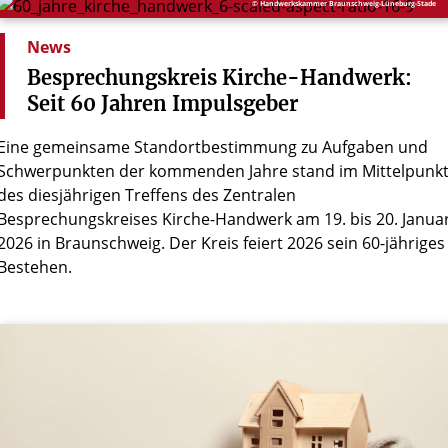
© Handwerkskammer Braunschweig-Lüneburg-Stade
News
Besprechungskreis
Kirche-Handwerk:
Seit
60
Jahren
Impulsgeber
Eine gemeinsame Standortbestimmung zu Aufgaben und
Schwerpunkten der kommenden Jahre stand im Mittelpunk
des diesjährigen Treffens des Zentralen
Besprechungskreises Kirche-Handwerk am 19. bis 20. Janua
2026 in Braunschweig. Der Kreis feiert 2026 sein 60-jähriges
Bestehen.