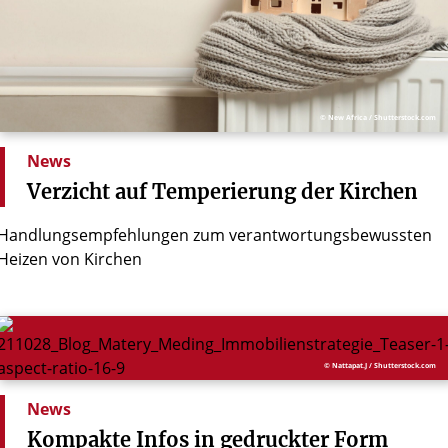
© New Africa / Shutterstock.com
News
Verzicht
auf
Temperierung
der
Kirchen
Handlungsempfehlungen zum verantwortungsbewussten
Heizen von Kirchen
© Nattapat.J / Shutterstock.com
News
Kompakte
Infos
in
gedruckter
Form