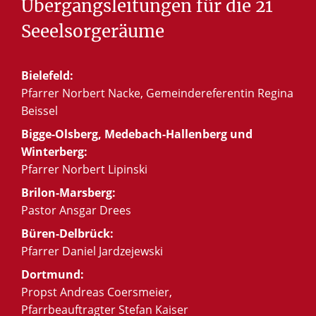
Übergangsleitungen
für
die
21
Seeelsorgeräume
Bielefeld:
Pfarrer Norbert Nacke, Gemeindereferentin Regina
Beissel
Bigge-Olsberg, Medebach-Hallenberg und
Winterberg:
Pfarrer Norbert Lipinski
Brilon-Marsberg:
Pastor Ansgar Drees
Büren-Delbrück:
Pfarrer Daniel Jardzejewski
Dortmund:
Propst Andreas Coersmeier,
Pfarrbeauftragter Stefan Kaiser