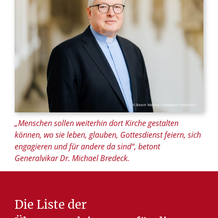
© Besim Mazhiqi / Erzbistum Paderborn
„Menschen sollen weiterhin dort Kirche gestalten
können, wo sie leben, glauben, Gottesdienst feiern, sich
engagieren und für andere da sind“, betont
Generalvikar Dr. Michael Bredeck.
Die
Liste
der