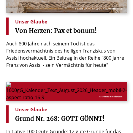
© Laura Binotto Fotografie / shutterstock.com
Unser Glaube
Von
Herzen:
Pax
et
bonum!
Auch 800 Jahre nach seinem Tod ist das
Friedensvermächtnis des heiligen Franziskus von
Assisi hochaktuell. Ein Beitrag in der Reihe "800 Jahre
Franz von Assisi - sein Vermächtnis für heute"
© Erzbistum Paderborn
Unser Glaube
Grund
Nr.
268:
GOTT
GÖNNT!
Initiative 1000 gute Gründe: 12 gute Gründe für das