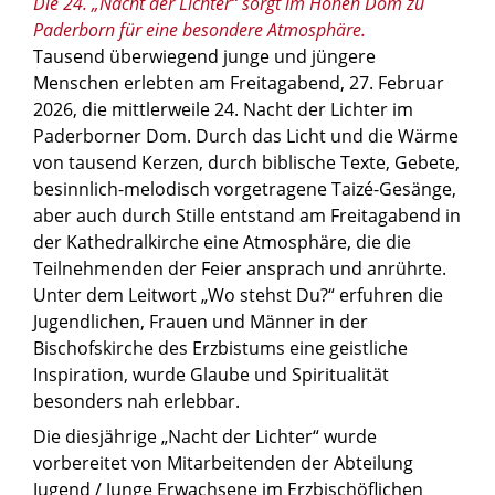
Die 24. „Nacht der Lichter“ sorgt im Hohen Dom zu
Paderborn für eine besondere Atmosphäre.
Tausend überwiegend junge und jüngere
Menschen erlebten am Freitagabend, 27. Februar
2026, die mittlerweile 24. Nacht der Lichter im
Paderborner Dom. Durch das Licht und die Wärme
von tausend Kerzen, durch biblische Texte, Gebete,
besinnlich-melodisch vorgetragene Taizé-Gesänge,
aber auch durch Stille entstand am Freitagabend in
der Kathedralkirche eine Atmosphäre, die die
Teilnehmenden der Feier ansprach und anrührte.
Unter dem Leitwort „Wo stehst Du?“ erfuhren die
Jugendlichen, Frauen und Männer in der
Bischofskirche des Erzbistums eine geistliche
Inspiration, wurde Glaube und Spiritualität
besonders nah erlebbar.
Die diesjährige „Nacht der Lichter“ wurde
vorbereitet von Mitarbeitenden der Abteilung
Jugend / Junge Erwachsene im Erzbischöflichen