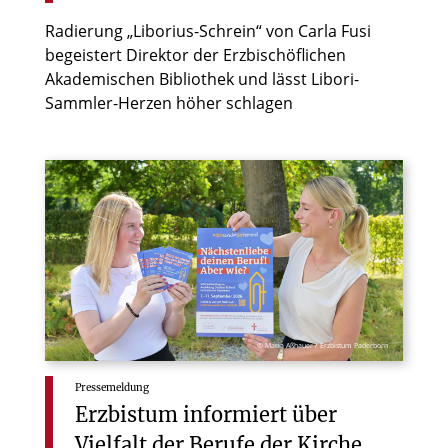
Radierung „Liborius-Schrein“ von Carla Fusi
begeistert Direktor der Erzbischöflichen
Akademischen Bibliothek und lässt Libori-
Sammler-Herzen höher schlagen
© Maria Aßhauer / Erzbistum Paderborn
Pressemeldung
Erzbistum
informiert
über
Vielfalt
der
Berufe
der
Kirche