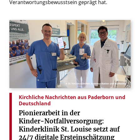
Verantwortungsbewusstsein geprägt hat.
© St. Vincenz-Kliniken, Kommunikation und Marketing
Kirchliche Nachrichten aus Paderborn und
Deutschland
Pionierarbeit
in
der
Kinder-Notfallversorgung:
Kinderklinik
St.
Louise
setzt
auf
24/7
digitale
Ersteinschätzung