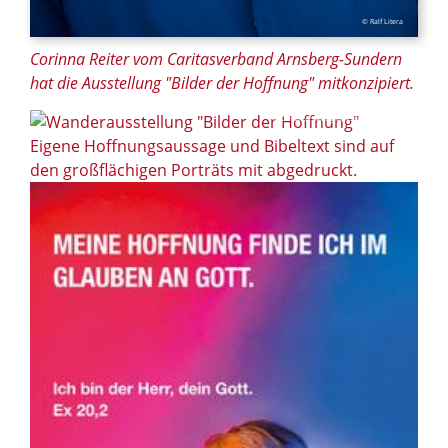
© Ralf Litera
Corinna Reiter vom Caritasverband Arnsberg-Sundern
hat die Ausstellung "Bilder der Hoffnung" mitkonzipiert.
© Caritas Arnsberg-Sundern / Ralf Litera
Eigene Hoffnungsaussage und Bibeltext sind auf
den großflächigen Porträts mit abgedruckt.