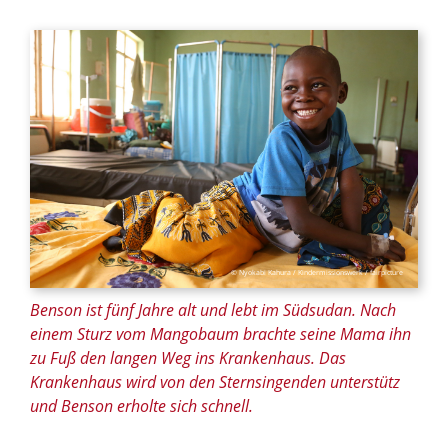
© Nyokabi Kahura / Kindermissionswerk / fairpicture
Benson ist fünf Jahre alt und lebt im Südsudan. Nach
einem Sturz vom Mangobaum brachte seine Mama ihn
zu Fuß den langen Weg ins Krankenhaus. Das
Krankenhaus wird von den Sternsingenden unterstütz
und Benson erholte sich schnell.