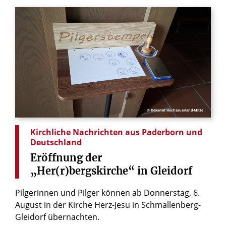
© Dekanat Hochsauerland-Mitte
Kirchliche Nachrichten aus Paderborn und
Deutschland
Eröffnung
der
„Her(r)bergskirche“
in
Gleidorf
Pilgerinnen und Pilger können ab Donnerstag, 6.
August in der Kirche Herz-Jesu in Schmallenberg-
Gleidorf übernachten.