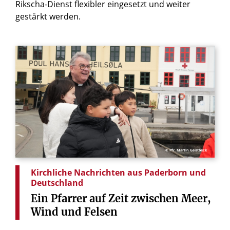
Rikscha-Dienst flexibler eingesetzt und weiter
gestärkt werden.
© Pfr. Martin Geistbeck
Kirchliche Nachrichten aus Paderborn und
Deutschland
Ein
Pfarrer
auf
Zeit
zwischen
Meer,
Wind
und
Felsen