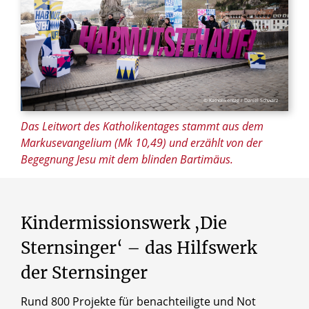
© Katholikentag / Daniel Schwarz
Das Leitwort des Katholikentages stammt aus dem
Markusevangelium (Mk 10,49) und erzählt von der
Begegnung Jesu mit dem blinden Bartimäus.
Kindermissionswerk
‚Die
Sternsinger‘
–
das
Hilfswerk
der
Sternsinger
Rund 800 Projekte für benachteiligte und Not