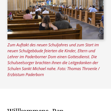
Zum Auftakt des neuen Schuljahres und zum Start im
neuen Schulgebäude feierten die Kinder, Eltern und
Lehrer im Paderborner Dom einen Gottesdienst. Die
Schulseelsorger brachten ihnen die Leitgedanken der
Schulen Sankt Michael nahe. Foto: Thomas Throenle /
Erzbistum Paderborn