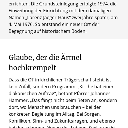
errichten. Die Grundsteinlegung erfolgte 1974, die
Einweihung der Einrichtung mit dem damaligen
Namen „Lorenz-Jaeger-Haus“ zwei Jahre später, am
4. Mai 1976. So entstand ein neuer Ort der
Begegnung auf historischem Boden.
Glaube,
der
die
Ärmel
hochkrempelt
Dass die OT in kirchlicher Trägerschaft steht, ist
© Birgit Engel / Erzbistum Paderborn
kein Zufall, sondern Programm. „Kirche hat einen
„Kirche hat einen diakonischen Auftrag“, betont Pfarrer
diakonischen Auftrag“, betont Pfarrer Johannes
Johannes Hammer.
Hammer. „Das fängt nicht beim Beten an, sondern
dort, wo Menschen uns brauchen – bei der
konkreten Begleitung im Alltag. Bei Sorgen,
Konflikten, Sinn- und Zukunftsfragen, und ebenso
bei den schönen Dingen des Lebens. Seelsorge ist