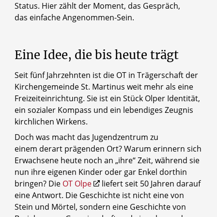
Status. Hier zählt der Moment, das Gespräch,
das einfache Angenommen-Sein.
Eine
Idee,
die
bis
heute
trägt
Seit fünf Jahrzehnten ist die OT in Trägerschaft der
Kirchengemeinde St. Martinus weit mehr als eine
© OT Olpe
Freizeiteinrichtung. Sie ist ein Stück Olper Identität,
Foto vom 25-jährigen Jubiläum.
ein sozialer Kompass und ein lebendiges Zeugnis
kirchlichen Wirkens.
Doch was macht das Jugendzentrum zu
einem derart prägenden Ort? Warum erinnern sich
Erwachsene heute noch an „ihre“ Zeit, während sie
nun ihre eigenen Kinder oder gar Enkel dorthin
bringen? Die
OT Olpe
liefert seit 50 Jahren darauf
eine Antwort. Die Geschichte ist nicht eine von
Stein und Mörtel, sondern eine Geschichte von