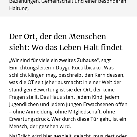
Beziehungen, Gemeinschaft und einer besonderen
Haltung.
Der
Ort,
der
den
Menschen
sieht:
Wo
das
Leben
Halt
findet
„Wir sind für viele ein zweites Zuhause“, sagt
Einrichtungsleiterin Duygu Kücükbicakci. Was
© Birgit Engel / Erzbistum Paderborn
schlicht klingen mag, beschreibt den Kern dessen,
„Wir sind für viele ein zweites Zuhause“, sagt
was die OT seit jeher ausmacht: In einer Welt der
Einrichtungsleiterin Duygu Kücükbicakci.
ständigen Bewertung ist sie der Ort, der keine
Fragen stellt. Das Haus steht jedem Kind, jedem
Jugendlichen und jedem jungen Erwachsenen offen
– ohne Anmeldung, ohne Mitgliedschaft, ohne
Erwartungsdruck. Wer durch diese Tür geht, ist ein
Mensch, der gesehen wird.
Natürlich wird hier gespielt, gelacht, musiziert oder