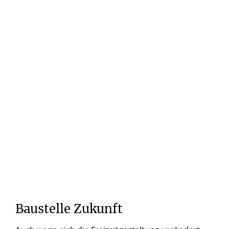
© OT Olpe
Phänomen Muggelkirmes
© OT Olpe
Phänomen Muggelkirmes
© OT Olpe
Phänomen Muggelkirmes
Baustelle
Zukunft