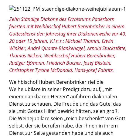
© Thomas Throenle / Erzbistum Paderborn
Zehn Ständige Diakone des Erzbistums Paderborn
feierten mit Weihbischof Hubert Berenbrinker in einem
Gottesdienst den Jahrestag ihrer Diakonenweihe vor 40,
20 oder 15 Jahren. V.l.n.r.: Michael Thamm, Erwin
Winkler, André Quante-Blankenagel, Arnold Stuckstätte,
Thomas Rickert, Weihbischof Hubert Berenbrinker,
Rüdiger Eßmann, Friedrich Bucher, Josef Bilstein,
Christopher Tyrone McDonald, Hans-Josef Fabritz.
Weihbischof Hubert Berenbrinker rief die
Weihejubilare in seiner Predigt dazu auf, „mit
einem dankbaren Herzen“ auf ihren diakonalen
Dienst zu schauen. Die Freude und das Gute, das
sie „mit Gottes Hilfe“ bewirkt hätten, seien groß.
Die Weihejubilare seien „reich beschenkt“ von Gott
selbst, der sie berufen habe, der ihnen in ihrem
Dienst zur Seite gestanden habe und sie auch