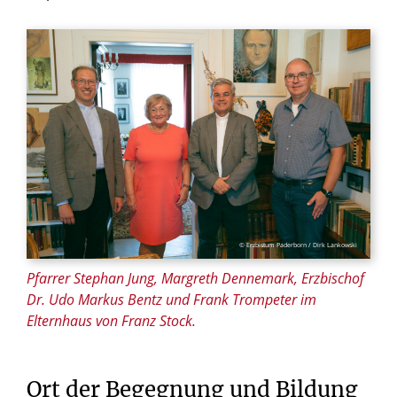
© Erzbistum Paderborn / Dirk Lankowski
Pfarrer Stephan Jung, Margreth Dennemark, Erzbischof
Dr. Udo Markus Bentz und Frank Trompeter im
Elternhaus von Franz Stock.
Ort
der
Begegnung
und
Bildung