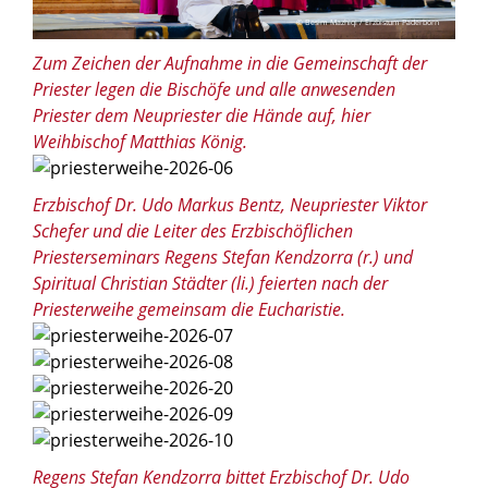
© Besim Mazhiqi / Erzbistum Paderborn
Zum Zeichen der Aufnahme in die Gemeinschaft der
Priester legen die Bischöfe und alle anwesenden
Priester dem Neupriester die Hände auf, hier
Weihbischof Matthias König.
© Besim Mazhiqi / Erzbistum Paderborn
Erzbischof Dr. Udo Markus Bentz, Neupriester Viktor
Schefer und die Leiter des Erzbischöflichen
Priesterseminars Regens Stefan Kendzorra (r.) und
Spiritual Christian Städter (li.) feierten nach der
Priesterweihe gemeinsam die Eucharistie.
© Besim Mazhiqi / Erzbistum Paderborn
© Besim Mazhiqi / Erzbistum Paderborn
© Besim Mazhiqi / Erzbistum Paderborn
© Besim Mazhiqi / Erzbistum Paderborn
© Besim Mazhiqi / Erzbistum Paderborn
Regens Stefan Kendzorra bittet Erzbischof Dr. Udo