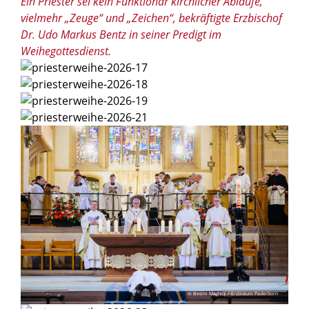
Ein Priester sei kein Funktionär kirchlicher Abläufe,
vielmehr „Zeuge“ und „Zeichen“, bekräftigte Erzbischof
Dr. Udo Markus Bentz in seiner Predigt im
Weihegottesdienst.
© Besim Mazhiqi / Erzbistum Paderborn
© Besim Mazhiqi / Erzbistum Paderborn
© Besim Mazhiqi / Erzbistum Paderborn
© Besim Mazhiqi / Erzbistum Paderborn
© Besim Mazhiqi / Erzbistum Paderborn