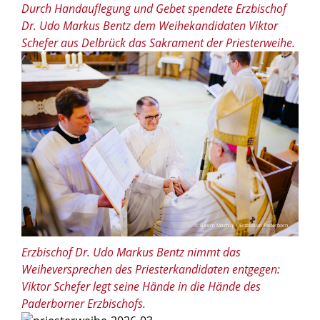
Durch Handauflegung und Gebet spendete Erzbischof
Dr. Udo Markus Bentz dem Weihekandidaten Viktor
Schefer aus Delbrück das Sakrament der Priesterweihe.
© Besim Mazhiqi / Erzbistum Paderborn
Erzbischof Dr. Udo Markus Bentz nimmt das
Weiheversprechen des Priesterkandidaten entgegen:
Viktor Schefer legt seine Hände in die Hände des
Paderborner Erzbischofs.
© Besim Mazhiqi / Erzbistum Paderborn