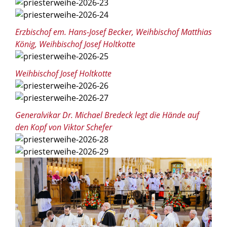
© Besim Mazhiqi / Erzbistum Paderborn
© Besim Mazhiqi / Erzbistum Paderborn
Erzbischof em. Hans-Josef Becker, Weihbischof Matthias
König, Weihbischof Josef Holtkotte
© Besim Mazhiqi / Erzbistum Paderborn
Weihbischof Josef Holtkotte
© Besim Mazhiqi / Erzbistum Paderborn
© Besim Mazhiqi / Erzbistum Paderborn
Generalvikar Dr. Michael Bredeck legt die Hände auf
den Kopf von Viktor Schefer
© Besim Mazhiqi / Erzbistum Paderborn
© Besim Mazhiqi / Erzbistum Paderborn