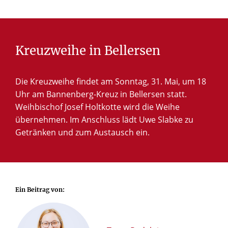
Kreuzweihe
in
Bellersen
Die Kreuzweihe findet am Sonntag, 31. Mai, um 18
Uhr am Bannenberg-Kreuz in Bellersen statt.
Weihbischof Josef Holtkotte wird die Weihe
© Frederik Köhler
übernehmen. Im Anschluss lädt Uwe Slabke zu
Auf der anderen Seite trägt das Kreuz die fünf Werte,
Getränken und zum Austausch ein.
die Slabke während seiner Genesungszeit begleitet und
getragen haben.
Ein Beitrag von: