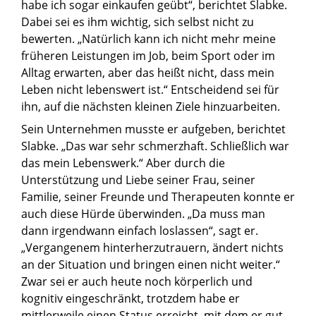
habe ich sogar einkaufen geübt“, berichtet Slabke.
© Frederik Köhler
Dabei sei es ihm wichtig, sich selbst nicht zu
Nach einer schweren Hirntumor-Operation war Uwe
bewerten. „Natürlich kann ich nicht mehr meine
Slabke halbseitig gelähmt.
früheren Leistungen im Job, beim Sport oder im
Alltag erwarten, aber das heißt nicht, dass mein
Leben nicht lebenswert ist.“ Entscheidend sei für
ihn, auf die nächsten kleinen Ziele hinzuarbeiten.
Sein Unternehmen musste er aufgeben, berichtet
Slabke. „Das war sehr schmerzhaft. Schließlich war
das mein Lebenswerk.“ Aber durch die
Unterstützung und Liebe seiner Frau, seiner
Familie, seiner Freunde und Therapeuten konnte er
auch diese Hürde überwinden. „Da muss man
dann irgendwann einfach loslassen“, sagt er.
„Vergangenem hinterherzutrauern, ändert nichts
an der Situation und bringen einen nicht weiter.“
Zwar sei er auch heute noch körperlich und
kognitiv eingeschränkt, trotzdem habe er
mittlerweile einen Status erreicht, mit dem er gut