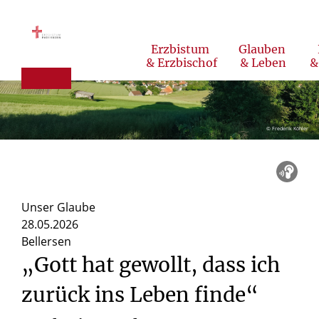
Erzbistum
Glauben
& Erzbischof
& Leben
&
Nachrichten aus dem Erzbistum
© Frederik Köhler
Unser Glaube
28.05.2026
Bellersen
„Gott
hat
gewollt,
dass
ich
zurück
ins
Leben
finde“