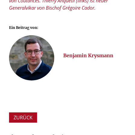
von Coutances. Thierry Anquetil (links) ist neuer
Generalvikar von Bischof Grégoire Cador.
Ein Beitrag von:
Benjamin Krysmann
ZURÜCK