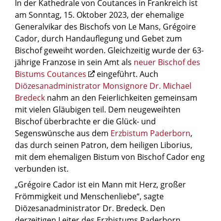
In der Kathedrale von Coutances in Frankreich ist
am Sonntag, 15. Oktober 2023, der ehemalige
Generalvikar des Bischofs von Le Mans, Grégoire
Cador, durch Handauflegung und Gebet zum
Bischof geweiht worden. Gleichzeitig wurde der 63-
jährige Franzose in sein Amt als
neuer Bischof des
Bistums Coutances
eingeführt. Auch
Diözesanadministrator Monsignore Dr. Michael
Bredeck
nahm an den Feierlichkeiten gemeinsam
mit vielen Gläubigen teil. Dem neugeweihten
Bischof überbrachte er die Glück- und
Segenswünsche aus dem
Erzbistum Paderborn
,
das durch seinen Patron, dem heiligen Liborius,
mit dem ehemaligen Bistum von Bischof Cador eng
verbunden ist.
„Grégoire Cador ist ein Mann mit Herz, großer
Frömmigkeit und Menschenliebe“, sagte
Diözesanadministrator Dr. Bredeck. Den
derzeitigen Leiter des Erzbistums Paderborn