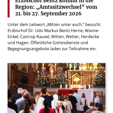
Erzbischof
Bentz
kommt
in
die
Region:
„Amtssitzwechsel“
vom
21.
bis
27.
September
2026
Unter dem Leitwort „Mitten unter euch.“ besucht
Erzbischof Dr. Udo Markus Bentz Herne, Wanne-
Eickel, Castrop-Rauxel, Witten, Wetter, Herdecke
und Hagen. Öffentliche Gottesdienste und
Begegnungsangebote laden zur Teilnahme ein.