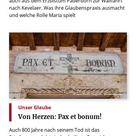
auch aus dem Erzbistum Paderborn zur Wallfahrt
nach Kevelaer. Was ihre Glaubenspraxis ausmacht
und welche Rolle Maria spielt
© Laura Binotto Fotografie / shutterstock.com
Unser Glaube
Von
Herzen:
Pax
et
bonum!
Auch 800 Jahre nach seinem Tod ist das