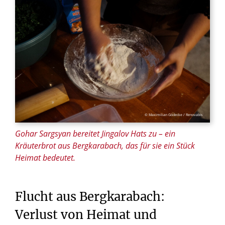
© Maximilian Gödecke / Renovabis
Gohar Sargsyan bereitet Jingalov Hats zu – ein
Kräuterbrot aus Bergkarabach, das für sie ein Stück
Heimat bedeutet.
Flucht
aus
Bergkarabach:
Verlust
von
Heimat
und