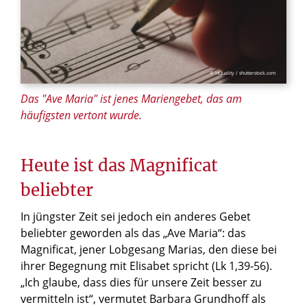
© HQuality / shutterstock.com
Das "Ave Maria" ist jenes Mariengebet, das am
häufigsten vertont wurde.
Heute ist das Magnificat
beliebter
In jüngster Zeit sei jedoch ein anderes Gebet
beliebter geworden als das „Ave Maria“: das
Magnificat, jener Lobgesang Marias, den diese bei
ihrer Begegnung mit Elisabet spricht (Lk 1,39-56).
„Ich glaube, dass dies für unsere Zeit besser zu
vermitteln ist“, vermutet Barbara Grundhoff als