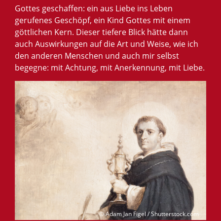
Gottes geschaffen: ein aus Liebe ins Leben
gerufenes Geschöpf, ein Kind Gottes mit einem
göttlichen Kern. Dieser tiefere Blick hätte dann
auch Auswirkungen auf die Art und Weise, wie ich
den anderen Menschen und auch mir selbst
begegne: mit Achtung, mit Anerkennung, mit Liebe.
© Adam Jan Figel / Shutterstock.com