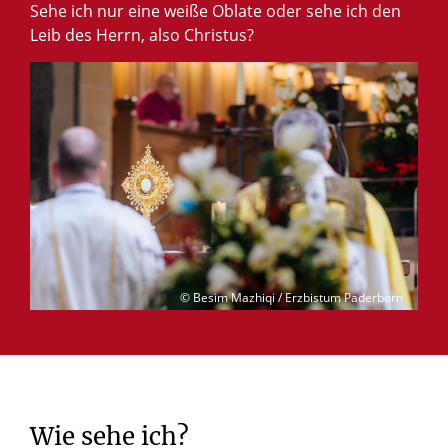
Sehe ich nur eine weiße Oblate oder sehe ich den
Leib des Herrn, also Christus?
© Besim Mazhiqi / Erzbistum Paderborn
Wie
sehe
ich?