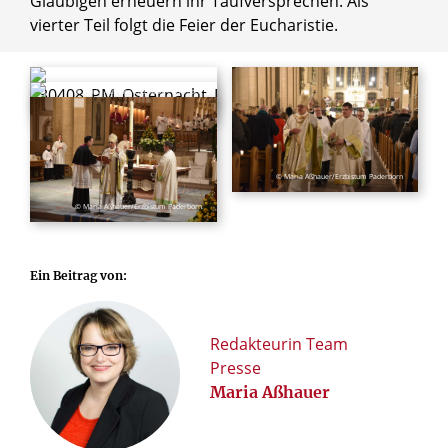
Gläubigen erneuern ihr Taufversprechen. Als
vierter Teil folgt die Feier der Eucharistie.
© Maria Aßhauer/Erzbistum Paderborn
© Maria Aßhauer/Erzbistum Paderborn
© Maria Aßhauer/Erzbistum Paderborn
© Maria Aßhauer/Erzbistum Paderborn
Ein Beitrag von:
Redakteurin Team
Presse
Maria Aßhauer