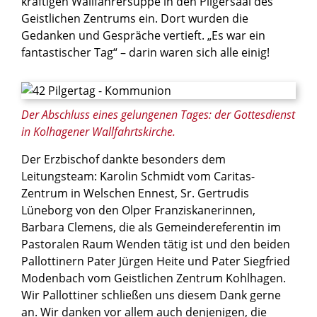
kräftigen Wallfahrersuppe in den Pilgersaal des
Geistlichen Zentrums ein. Dort wurden die
Gedanken und Gespräche vertieft. „Es war ein
fantastischer Tag“ – darin waren sich alle einig!
© P. Siegfried Modenbach SAC
Der Abschluss eines gelungenen Tages: der Gottesdienst
in Kolhagener Wallfahrtskirche.
Der Erzbischof dankte besonders dem
Leitungsteam: Karolin Schmidt vom Caritas-
Zentrum in Welschen Ennest, Sr. Gertrudis
Lüneborg von den Olper Franziskanerinnen,
Barbara Clemens, die als Gemeindereferentin im
Pastoralen Raum Wenden tätig ist und den beiden
Pallottinern Pater Jürgen Heite und Pater Siegfried
Modenbach vom Geistlichen Zentrum Kohlhagen.
Wir Pallottiner schließen uns diesem Dank gerne
an. Wir danken vor allem auch denjenigen, die