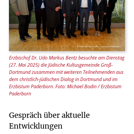
© Foto: Michael Bodin / Erzbistum Paderborn
Erzbischof Dr. Udo Markus Bentz besuchte am Dienstag
(27. Mai 2025) die Jüdische Kultusgemeinde Groß-
Dortmund zusammen mit weiteren Teilnehmenden aus
dem christlich-jüdischen Dialog in Dortmund und im
Erzbistum Paderborn. Foto: Michael Bodin / Erzbistum
Paderborn
Gespräch über aktuelle
Entwicklungen