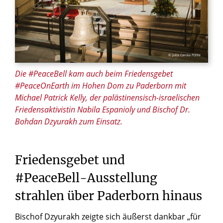
© Julia Carola Pohle
Die #PeaceBell kam auch beim Friedensgebet
#PeaceOnEarth im Hohen Dom zu Paderborn mit
Michael Patrick Kelly, der palästinensisch-israelischen
Friedensaktivistin Nabila Espanioly und Bischof Dr.
Bohdan Dzyurakh zum Einsatz.
Friedensgebet
und
#PeaceBell-Ausstellung
strahlen
über
Paderborn
hinaus
Bischof Dzyurakh zeigte sich äußerst dankbar „für