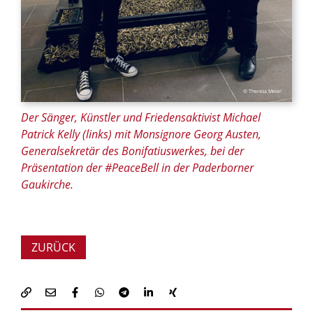
© Theresa Meier
Der Sänger, Künstler und Friedensaktivist Michael
Patrick Kelly (links) mit Monsignore Georg Austen,
Generalsekretär des Bonifatiuswerkes, bei der
Präsentation der #PeaceBell in der Paderborner
Gaukirche.
ZURÜCK