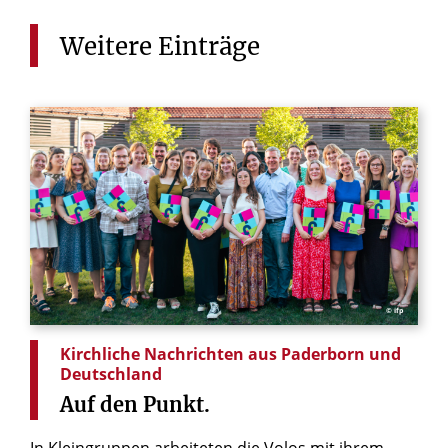
Weitere
Einträge
© ifp
Kirchliche Nachrichten aus Paderborn und
Deutschland
Auf
den
Punkt.