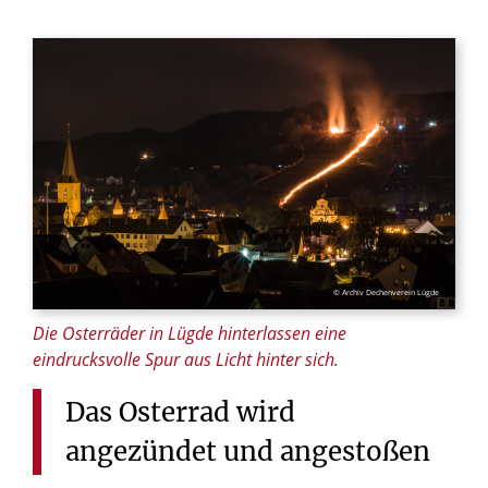
© Archiv Dechenverein Lügde
Die Osterräder in Lügde hinterlassen eine
eindrucksvolle Spur aus Licht hinter sich.
Das
Osterrad
wird
angezündet
und
angestoßen